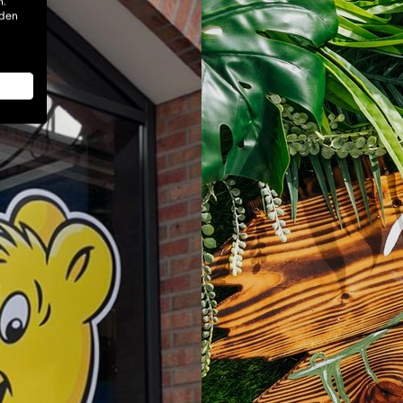
n.
nden