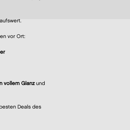
aufswert.
en vor Ort:
ler
in vollem Glanz
und
 besten Deals des