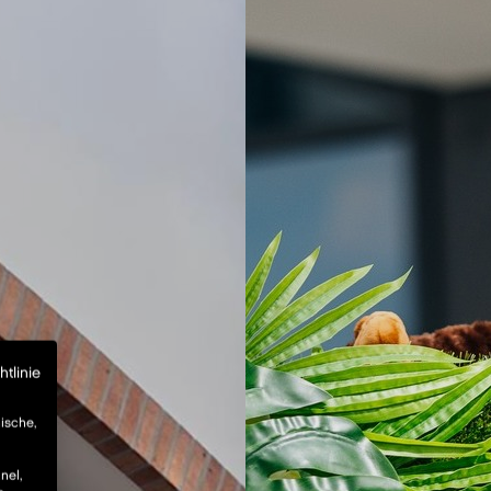
tlinie
ische,
nel,