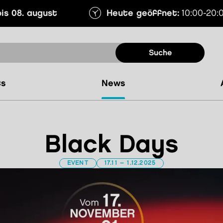
is 08. august
Heute geöffnet:
10:00-20:
Suche
ts
news
Black Days
EVENT
17.11 – 1.12.2025