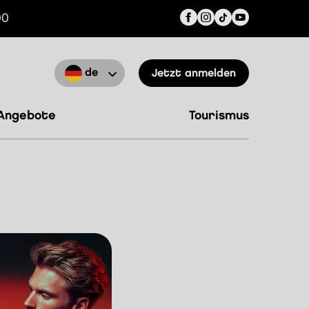
00
de
Jetzt anmelden
angebote
tourismus