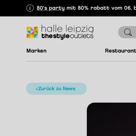
80's party
mit 80% rabatt vom 06. b
marken
restauran
Zurück zu News