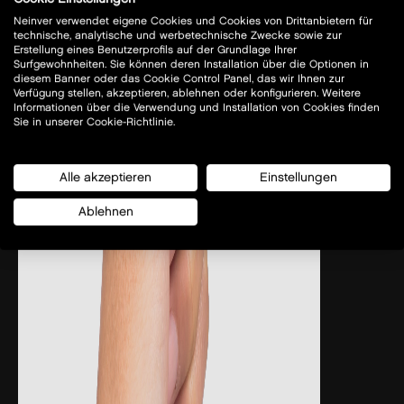
Neinver verwendet eigene Cookies und Cookies von Drittanbietern für
Berliner Straße 1
technische, analytische und werbetechnische Zwecke sowie zur
D-06796 Sandersdorf-Brehna
Erstellung eines Benutzerprofils auf der Grundlage Ihrer
Surfgewohnheiten. Sie können deren Installation über die Optionen in
diesem Banner oder das Cookie Control Panel, das wir Ihnen zur
Heute geschlossen
Verfügung stellen, akzeptieren, ablehnen oder konfigurieren. Weitere
alle öffnungszeiten anzeigen
Informationen über die Verwendung und Installation von Cookies finden
Sie in unserer Cookie-Richtlinie.
Alle akzeptieren
Einstellungen
plane deinen besuch
Marken
Ablehnen
wie du uns erreichst
Restaurants
öffnungszeiten
Angebote
services
News
centerplan
kontakt
Tourismus
parken
Karriere