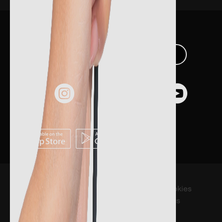
jetzt anmelden
Anmelden
Registrieren
folg uns
app herunterladen
© 2023 The Styles Outlets
Datenschutzrichtlinie
Rechtlicher
Cookies
Hinweis
settings