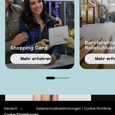
Barrierefre
Shopping Card
Rollstuhlver
Mehr erfahren
Mehr erf
Deutsch
Datenschutzbestimmungen
|
Cookie Richtlinie
Cookie Einstellungen